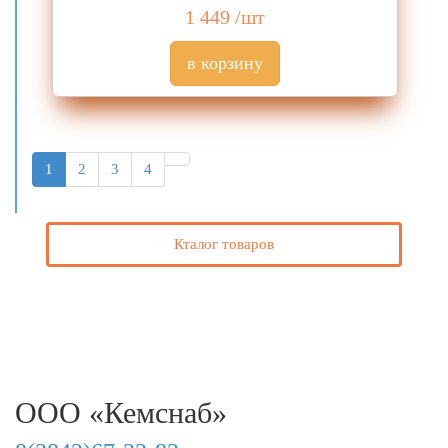
1 449
/шт
1
2
3
4
Кталог товаров
ООО «Кемснаб»