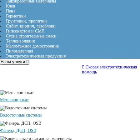
Лакокрасочные материалы
Клеи
Пена
Герметики
Грунтовки, пропитки
Сибит, кирпич, газоблоки
Гипсокартон и СМЛ
Сухие строительные смеси
Теплоизоляция
Малоэтажное домостроение
Пиломатериал
Электротехническая продукция
Наши улсуги
Гипсокартон и СМЛ
Скорая электротехническая
помощь
Металлопрокат
Водосточные системы
Фанера, ДСП, OSB